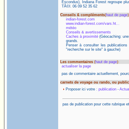
Escondus), Indiana Forest regroupe plu
TÃ©l. 06 09 52 35 62
Conseils & compléments
(
haut de page
)
indian-forest.com
www.indian-forest.com/vars.ht...
météo
Conseils & avertissements
Caches à proximité
(Géocaching: une ac
grands.
Penser à consulter les publications
"recherche sur le site" à gauche)
Les commentaires
(
haut de page
):
actualiser la page
pas de commentaire actuellement, pourqu
carnets de voyage ou rando, ou public
Proposer ici votre :
publication
-
Actual
pas de publication pour cette rubrique e