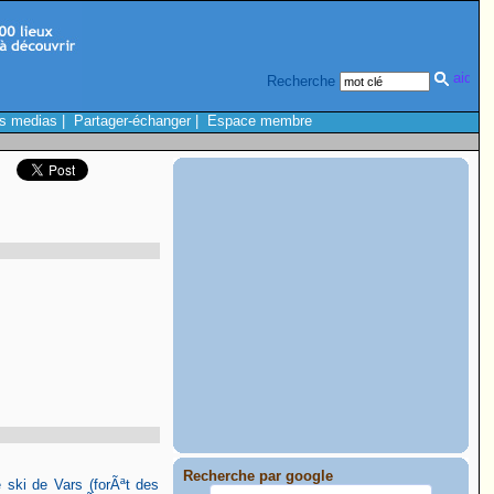
Recherche
s medias
|
Partager-échanger
|
Espace membre
Recherche par google
 ski de Vars (forÃªt des