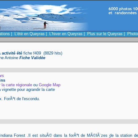
ations
|
L'été en Queyras
|
L'hiver en Queyras
|
Plus sur le Queyras
|
Photo
activité été
fiche f409 (8829 hits)
phe Antoine
Fiche Validée
rs
ins
r
la carte régionale
ou
Google Map
a vignette pour agrandir la carte
x. ForÃªt de l'escondu.
Indiana Forest .Il est situÃ© dans la forÃªt de MÃ©lÃ¨zes de la station de