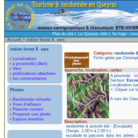
Plan du site
|
Le Queyras utile
|
Se loger - Loc
Accueil
> indian forest Ã vars
indian forest Ã vars
Catégorie:
randonnée & 
Fiche gérée par Christo
Localisation
a proximité (-2km)
Vars
Approche, locatisation, cartes:
publications attachées
A proximité :
Va
les commentaires
Secteur:
Escre
Localisation su
<- Cliquer sur l
Photos
A vars les Clau
Randonnée virtuelle
Vues d'ailleurs
Planche contact
Proposer une photo
Espace membre
Description:
randonnée & activité été - (Escalade)
(Temps :1.00 h à 2.00 h.)
escalade et parcours dans les arbres. 