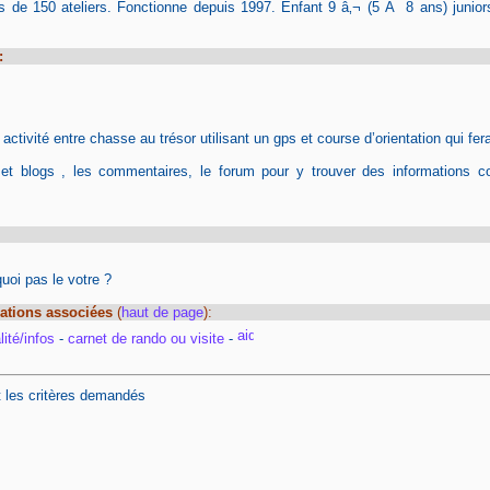
s de 150 ateliers. Fonctionne depuis 1997. Enfant 9 â‚¬ (5 Ã 8 ans) junior
:
tivité entre chasse au trésor utilisant un gps et course d’orientation qui fera
 et blogs , les commentaires, le forum pour y trouver des informations c
oi pas le votre ?
ations associées
(
haut de page
):
ité/infos
-
carnet de rando ou visite
-
t les critères demandés