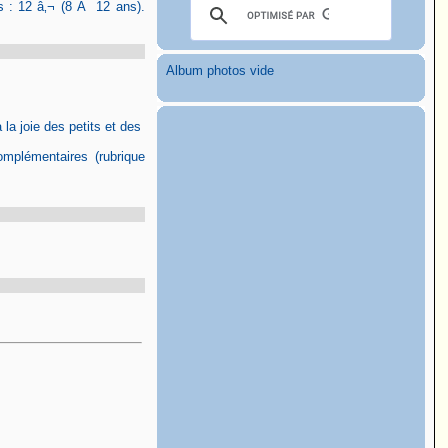
s : 12 â‚¬ (8 Ã 12 ans).
Album photos vide
 la joie des petits et des
omplémentaires (rubrique