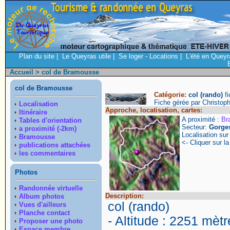
Plan du site
|
Le Queyras utile
|
Se loger - Locations
|
L'été en Queyr
Accueil
> col de Bramousse
col de Bramousse
Catégorie:
col (rando)
f
Fiche gérée par Christop
Localisation
Approche, locatisation, cartes:
Itinéraire
A proximité :
Br
Tables d'orientation
Secteur:
Gorges
a proximité (-2km)
Localisation su
Bramousse
<- Cliquer sur la
publications attachées
les commentaires
Photos
Randonnée virtuelle
Description:
Album photos
col (rando)
Vues d'ailleurs
Planche contact
- Altitude : 2251 mètr
Proposer une photo
Espace membre