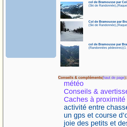
col de Bramousse par Ceil
(Ski de Randonnée),(Raquet
Col de Bramousse par Br
(Ski de Randonnée),(Raquet
col de Bramousse par Br
(Randonnées pédestres)(1 p
Conseils & compléments
(
haut de page
)
:
météo
Conseils & avertis
Caches à proximité
activité entre chasse
un gps et course d’o
joie des petits et d