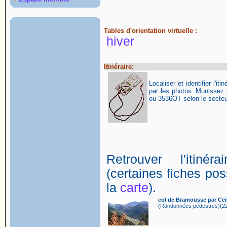
Tables d'orientation virtuelle :
hiver
Itinéraire:
Localiser et identifier l'itin
par les photos. Munissez
ou 3536OT selon le secteur
Retrouver l'itin
(certaines fiches poss
la
carte
).
col de Bramousse par Cei
(Randonnées pédestres)(22 