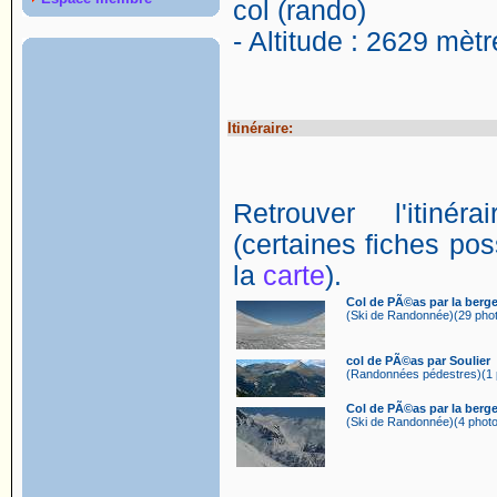
col (rando)
- Altitude : 2629 mètr
Itinéraire:
Retrouver l'itin
(certaines fiches poss
la
carte
).
Col de PÃ©as par la berg
(Ski de Randonnée)(29 phot
col de PÃ©as par Soulier
(Randonnées pédestres)(1 p
Col de PÃ©as par la berger
(Ski de Randonnée)(4 photo