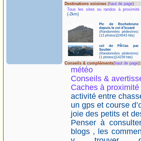
Destinations voisines
(
haut de page
):
Tous les sites ou randos à proximité
(-2km)
Pic de Rochebrune
depuis le col d'Izoard
(Randonnées pédestres)
(13 photos)[24543 hits]
col de PÃ©as par
Soulier
(Randonnées pédestres)
(1 photos)[14239 hits]
Conseils & compléments
(
haut de page
)
:
météo
Conseils & avertis
Caches à proximité
activité entre chasse
un gps et course d’o
joie des petits et d
Penser à consulter
blogs , les comment
y trouver de