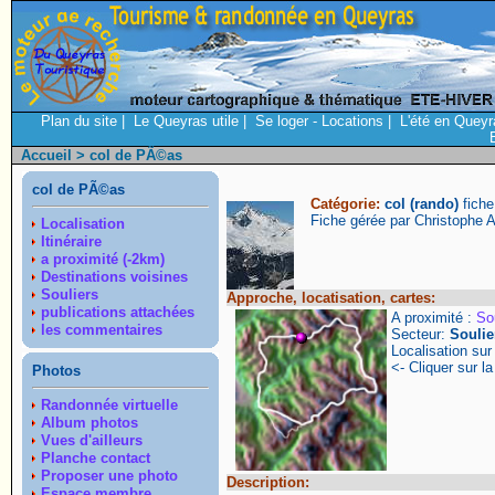
Plan du site
|
Le Queyras utile
|
Se loger - Locations
|
L'été en Queyr
Accueil
> col de PÃ©as
col de PÃ©as
Catégorie:
col (rando)
fiche
Fiche gérée par Christophe 
Localisation
Itinéraire
a proximité (-2km)
Destinations voisines
Souliers
Approche, locatisation, cartes:
publications attachées
A proximité :
So
les commentaires
Secteur:
Soulie
Localisation su
<- Cliquer sur la
Photos
Randonnée virtuelle
Album photos
Vues d'ailleurs
Planche contact
Proposer une photo
Description:
Espace membre