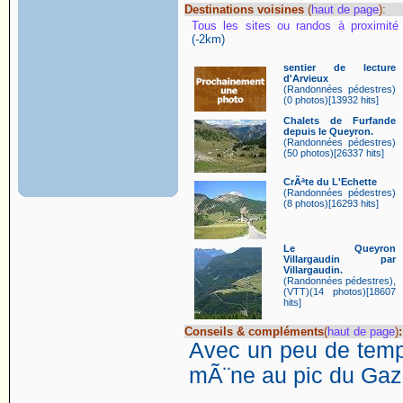
Destinations voisines
(
haut de page
):
Tous les sites ou randos à proximité
(-2km)
sentier de lecture
d'Arvieux
(Randonnées pédestres)
(0 photos)[13932 hits]
Chalets de Furfande
depuis le Queyron.
(Randonnées pédestres)
(50 photos)[26337 hits]
CrÃªte du L'Echette
(Randonnées pédestres)
(8 photos)[16293 hits]
Le Queyron
Villargaudin par
Villargaudin.
(Randonnées pédestres),
(VTT)(14 photos)[18607
hits]
Conseils & compléments
(
haut de page
)
:
Avec un peu de temps
mÃ¨ne au pic du Gaz