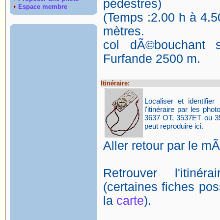
pédestres)
Espace membre
(Temps :2.00 h à 4.50
mètres.
col dÃ©bouchant s
Furfande 2500 m.
Itinéraire:
Localiser et identifier 
l'itinéraire par les p
3637 OT, 3537ET ou 35
peut reproduire ici.
Aller retour par le 
Retrouver l'itin
(certaines fiches poss
la
carte
).