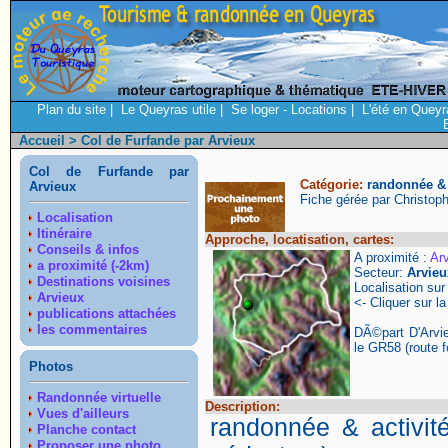
Plan du site
|
Le Queyras utile
|
Se loger - Locations
|
L'été en Queyr
Accueil
> Col de Furfande par Arvieux
Col de Furfande par
Catégorie:
randonnée & 
Arvieux
Fiche gérée par Christop
Localisation
Itinéraire
Approche, locatisation, cartes:
Conseils & infos
A proximité :
Ar
a proximité (-2km)
Secteur:
Arvieu
Destinations voisines
Localisation su
Arvieux
<- Cliquer sur la
publications attachées
les commentaires
DÃ©part D'Arvie
le GR58 (route f
Photos
Randonnée virtuelle
Description:
Vues d'ailleurs
randonnée & activit
Planche contact
Proposer une photo