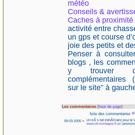
météo
Conseils & avertis
Caches à proximité
activité entre chasse
un gps et course d’o
joie des petits et d
Penser à consulter
blogs , les comment
y trouver de
complémentaires (
sur le site" à gauch
Les commentaires
(
haut de page
):
liste des commentaires
Un trÃ¨s bel intinÃ©raire pour l
09-03-2005
www.vtt-montagne.fr.st/
(anonym