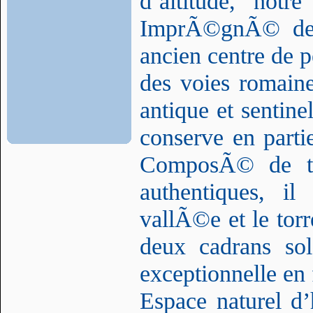
d’altitude, no
ImprÃ©gnÃ© de c
ancien centre de 
des voies romain
antique et sentin
conserve en parti
ComposÃ© de tro
authentiques, i
vallÃ©e et le tor
deux cadrans sol
exceptionnelle en 
Espace naturel d