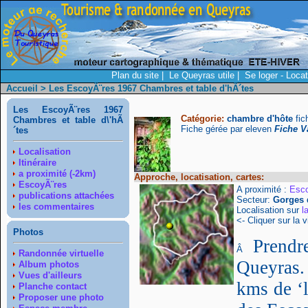
Plan du site
|
Le Queyras utile
|
Se loger - Loca
Accueil
> Les EscoyÃ¨res 1967 Chambres et table d'hÃ´tes
Les EscoyÃ¨res 1967
Catégorie:
chambre d'hôte
fic
Chambres et table d\'hÃ
Fiche gérée par eleven
Fiche V
´tes
Localisation
Itinéraire
a proximité (-2km)
Approche, locatisation, cartes:
EscoyÃ¨res
A proximité :
Esc
publications attachées
Secteur:
Gorges 
les commentaires
Localisation sur
l
<- Cliquer sur la v
Photos
Prendr
Â
Randonnée virtuelle
Queyras. 
Album photos
Vues d'ailleurs
kms de ‘
Planche contact
Proposer une photo