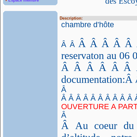
des Esc
Espace membre
Description:
chambre d'hôte
Â Â Â Â Â
Â Â
reservaton au 06 
Â Â Â Â Â Â 
documentation:Â
Â
Â Â Â Â Â Â Â Â Â Â 
OUVERTURE A PARTI
Â
Â
Au coeur du