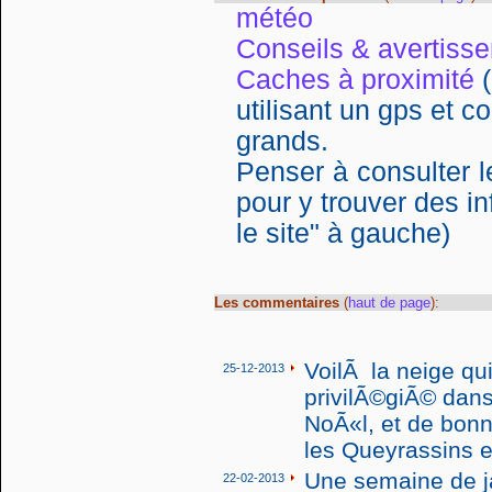
météo
Conseils & avertiss
Caches à proximité
(
utilisant un gps et co
grands.
Penser à consulter l
pour y trouver des i
le site" à gauche)
Les commentaires
(
haut de page
):
VoilÃ la neige qu
25-12-2013
privilÃ©giÃ© dans
NoÃ«l, et de bonn
les Queyrassins et
Une semaine de j
22-02-2013