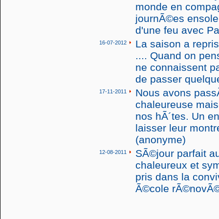
monde en compagn
journÃ©es ensole
d'une feu avec Pas
La saison a repris
16-07-2012
.... Quand on pens
ne connaissent pa
de passer quelques
Nous avons passÃ
17-11-2011
chaleureuse mais
nos hÃ´tes. Un en
laisser leur montr
(anonyme)
SÃ©jour parfait a
12-08-2011
chaleureux et sy
pris dans la convi
Ã©cole rÃ©novÃ©e