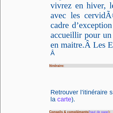
vivrez en hiver, 
avec les cervidÃ
cadre d’exception
accueillir
pour un 
en maitre.
Â Les E
Â
Itinéraire:
Retrouver l'itinéraire 
la
carte
).
Conseils & compléments
(
haut de page
)
: