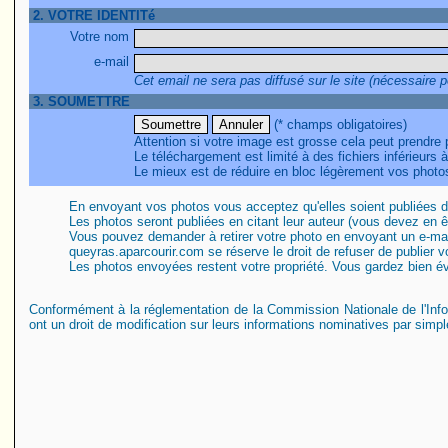
2. VOTRE IDENTITé
Votre nom
e-mail
Cet email ne sera pas diffusé sur le site (nécessaire p
3. SOUMETTRE
(* champs obligatoires)
Attention si votre image est grosse cela peut prendre
Le téléchargement est limité à des fichiers inférieurs 
Le mieux est de réduire en bloc légèrement vos photos
En envoyant vos photos vous acceptez qu'elles soient publiées 
Les photos seront publiées en citant leur auteur (vous devez en êtr
Vous pouvez demander à retirer votre photo en envoyant un e-mai
queyras.aparcourir.com se réserve le droit de refuser de publier 
Les photos envoyées restent votre propriété. Vous gardez bien 
Conformément à la réglementation de la Commission Nationale de l'Inf
ont un droit de modification sur leurs informations nominatives par simp