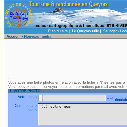
Plan du site
|
Le Queyras utile
|
Se loger - Loc
Accueil
> Nouveau média
Vous avez une belle photos en relation avec la fiche ? N'hésitez pas à l
Vous pouvez aussi m'envoyer toute les informations par mail avec votre
1. VOTRE PHOTO
Votre photo
*
(limita
Commentaire
photo