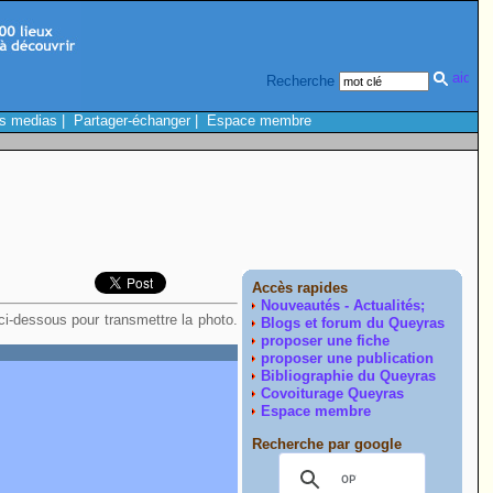
Recherche
s medias
|
Partager-échanger
|
Espace membre
Accès rapides
Nouveautés - Actualités;
 ci-dessous pour transmettre la photo.
Blogs et forum du Queyras
proposer une fiche
proposer une publication
Bibliographie du Queyras
Covoiturage Queyras
Espace membre
Recherche par google