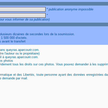
* publication anonyme impossible
*
our vous informer de sa publication)
 plusieurs dizaines de secondes lors de la soumission.
à 1 500 000 d'octets.
 avant le transfert
dans queyras.aparcourir.com.
e l'auteur ou le propriétaire)
l à queyras.aparcourir.com.
vos photos
évidement tous les droits sur ces photos. Vous pouvez demander à les suppri
ormatique et des Libertés, toute personne ayant des données enregistrées d
le demande par mail.