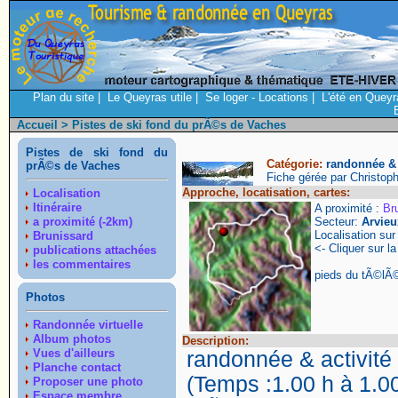
Plan du site
|
Le Queyras utile
|
Se loger - Locations
|
L'été en Queyr
Accueil
> Pistes de ski fond du prÃ©s de Vaches
Pistes de ski fond du
Catégorie:
randonnée & a
prÃ©s de Vaches
Fiche gérée par Christop
Approche, locatisation, cartes:
Localisation
Itinéraire
A proximité :
Br
a proximité (-2km)
Secteur:
Arvieu
Localisation su
Brunissard
<- Cliquer sur la
publications attachées
les commentaires
pieds du tÃ©lÃ
Photos
Randonnée virtuelle
Album photos
Description:
Vues d'ailleurs
randonnée & activité 
Planche contact
(Temps :1.00 h à 1.00
Proposer une photo
Espace membre