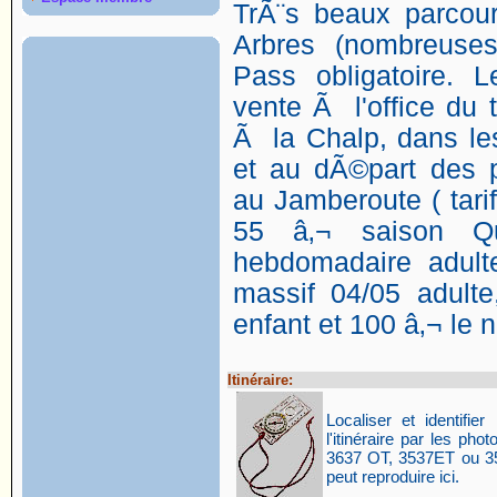
TrÃ¨s beaux parcou
Arbres (nombreuses
Pass obligatoire. 
vente Ã l'office du 
Ã la Chalp, dans le
et au dÃ©part des p
au Jamberoute ( tarif
55 â‚¬ saison Qu
hebdomadaire adult
massif 04/05 adulte
enfant et 100 â‚¬ le 
Itinéraire:
Localiser et identifier 
l'itinéraire par les p
3637 OT, 3537ET ou 35
peut reproduire ici.