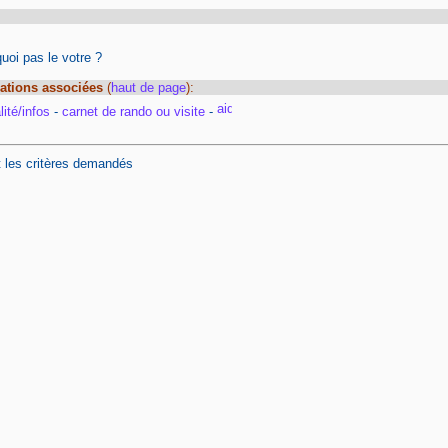
oi pas le votre ?
ations associées
(
haut de page
):
ité/infos
-
carnet de rando ou visite
-
t les critères demandés