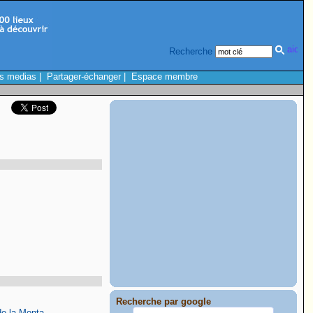
Recherche
s medias
|
Partager-échanger
|
Espace membre
Recherche par google
de la Monta.