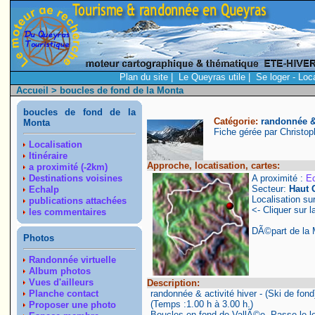
Plan du site
|
Le Queyras utile
|
Se loger - Loc
Accueil
> boucles de fond de la Monta
boucles de fond de la
Catégorie:
randonnée & 
Monta
Fiche gérée par Christo
Localisation
Itinéraire
Approche, locatisation, cartes:
a proximité (-2km)
Destinations voisines
A proximité :
Ec
Secteur:
Haut 
Echalp
Localisation su
publications attachées
<- Cliquer sur l
les commentaires
DÃ©part de la M
Photos
Randonnée virtuelle
Album photos
Vues d'ailleurs
Description:
Planche contact
randonnée & activité hiver - (Ski de fond
(Temps :1.00 h à 3.00 h.)
Proposer une photo
Boucles en fond de VallÃ©e. Passe le long