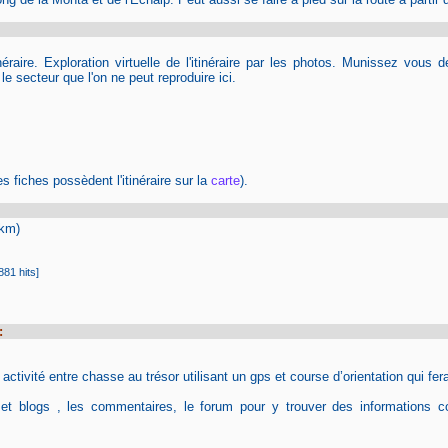
itinéraire. Exploration virtuelle de l'itinéraire par les photos. Munissez vou
 secteur que l'on ne peut reproduire ici.
s fiches possèdent l'itinéraire sur la
carte
).
2km)
881 hits]
:
tivité entre chasse au trésor utilisant un gps et course d’orientation qui fera
 et blogs , les commentaires, le forum pour y trouver des informations c