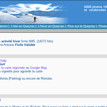
ations
|
L'été en Queyras
|
L'hiver en Queyras
|
Plus sur le Queyras
|
Photo
activité hiver
fiche f685 (14272 hits)
phe Antoine
Fiche Validée
halp
Guil
r
la carte régionale
ou
Google Map
a vignette pour agrandir la carte
onta (Parking) ou encore de Ristolas.
)
 de la Monta et de l'Echalp. Peut aussi se faire a pied sur la route a partir 