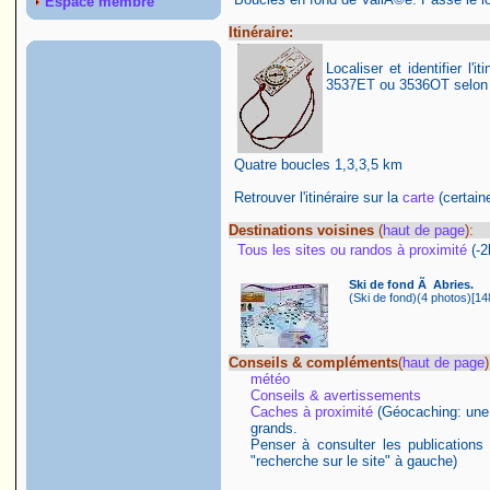
Espace membre
Itinéraire:
Localiser et identifier l'
3537ET ou 3536OT selon le
Quatre boucles 1,3,3,5 km
Retrouver l'itinéraire sur la
carte
(certaine
Destinations voisines
(
haut de page
):
Tous les sites ou randos à proximité
(-
Ski de fond Ã Abries.
(Ski de fond)(4 photos)[14
Conseils & compléments
(
haut de page
)
météo
Conseils & avertissements
Caches à proximité
(Géocaching: une ac
grands.
Penser à consulter les publications
"recherche sur le site" à gauche)