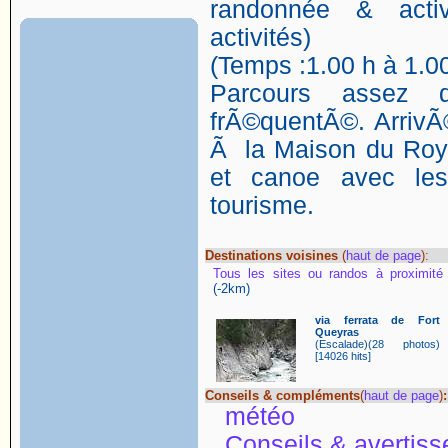
randonnée & activ
activités)
(Temps :1.00 h à 1.00
Parcours assez di
frÃ©quentÃ©. ArrivÃ
Ã la Maison du Roy. 
et canoe avec les
tourisme.
Destinations voisines
(
haut de page
):
Tous les sites ou randos à proximité
(-2km)
via ferrata de Fort
Queyras
(Escalade)(28 photos)
[14026 hits]
Conseils & compléments
(
haut de page
)
:
météo
Conseils & avertis