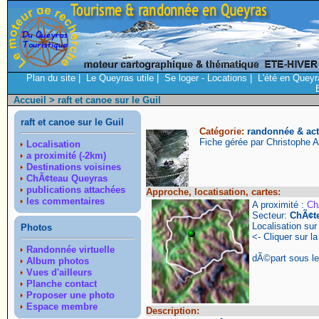
Plan du site
|
Le Queyras utile
|
Se loger - Locations
|
L'été en Queyr
Accueil
> raft et canoe sur le Guil
raft et canoe sur le Guil
Catégorie:
randonnée & acti
Fiche gérée par Christophe 
Localisation
a proximité (-2km)
Destinations voisines
ChÃ¢teau Queyras
publications attachées
Approche, locatisation, cartes:
les commentaires
A proximité :
Ch
Secteur:
ChÃ¢t
Localisation su
Photos
<- Cliquer sur la
Randonnée virtuelle
dÃ©part sous l
Album photos
Vues d'ailleurs
Planche contact
Proposer une photo
Espace membre
Description: