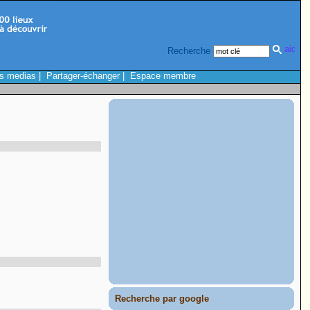
Recherche
s medias
|
Partager-échanger
|
Espace membre
Recherche par google