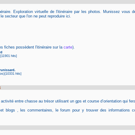
itinéraire. Exploration virtuelle de l'itinéraire par les photos. Munissez vou
 secteur que l'on ne peut reproduire ici.
s fiches possèdent l'itinéraire sur la
carte
).
rd
[11901 hits]
runissard.
s)[10331 hits]
:
tivité entre chasse au trésor utilisant un gps et course d’orientation qui fera
 et blogs , les commentaires, le forum pour y trouver des informations c