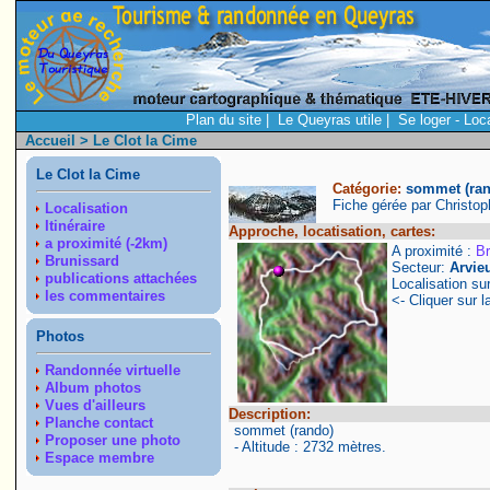
Plan du site
|
Le Queyras utile
|
Se loger - Loc
Accueil
> Le Clot la Cime
Le Clot la Cime
Catégorie:
sommet (ra
Fiche gérée par Christo
Localisation
Itinéraire
Approche, locatisation, cartes:
a proximité (-2km)
A proximité :
Br
Brunissard
Secteur:
Arvie
publications attachées
Localisation su
les commentaires
<- Cliquer sur l
Photos
Randonnée virtuelle
Album photos
Vues d'ailleurs
Description:
Planche contact
sommet (rando)
Proposer une photo
- Altitude : 2732 mètres.
Espace membre