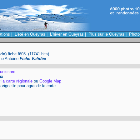
ations
|
L'été en Queyras
|
L'hiver en Queyras
|
Plus sur le Queyras
|
Photo
ndo)
fiche f603 (11741 hits)
phe Antoine
Fiche Validée
unissard
ux
r
la carte régionale
ou
Google Map
a vignette pour agrandir la carte