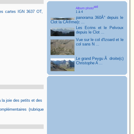
Album photo
s des cartes IGN 3637 OT,
1 à 4
panorama 360Â° depuis le
Clot la CÃ®me(c ...
Les Ecrins et le Pelvoux
depuis le Clot ...
Vue sur le col d'Izoard et le
col sans N ...
Le grand Peygu Ã droite(c)
Christophe A ...
 la joie des petits et des
omplémentaires (rubrique