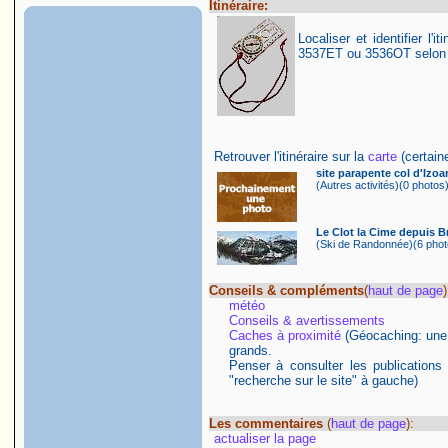
Itinéraire:
Localiser et identifier l'
3537ET ou 3536OT selon le
Retrouver l'itinéraire sur la
carte
(certaine
site parapente col d'Izoa
(Autres activités)(0 photos)
Le Clot la Cime depuis B
(Ski de Randonnée)(6 photo
Conseils & compléments
(
haut de page
)
météo
Conseils & avertissements
Caches à proximité
(Géocaching: une ac
grands.
Penser à consulter les publications
"recherche sur le site" à gauche)
Les commentaires
(
haut de page
):
actualiser la page