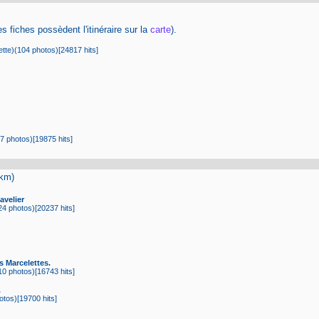
s fiches possèdent l'itinéraire sur la
carte
).
te)(104 photos)[24817 hits]
 photos)[19875 hits]
2km)
velier
4 photos)[20237 hits]
 Marcelettes.
0 photos)[16743 hits]
.
tos)[19700 hits]