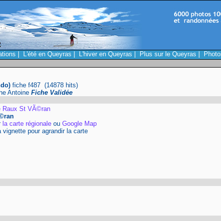
ations
|
L'été en Queyras
|
L'hiver en Queyras
|
Plus sur le Queyras
|
Photo
ndo)
fiche f487 (14878 hits)
phe Antoine
Fiche Validée
e Raux St VÃ©ran
©ran
r
la carte régionale
ou
Google Map
a vignette pour agrandir la carte