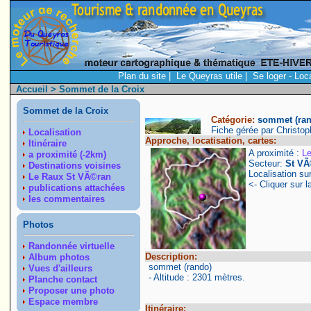
Plan du site
|
Le Queyras utile
|
Se loger - Loc
Accueil
> Sommet de la Croix
Sommet de la Croix
Catégorie:
sommet (ra
Fiche gérée par Christo
Localisation
Approche, locatisation, cartes:
Itinéraire
A proximité :
L
a proximité (-2km)
Secteur:
St VÃ
Destinations voisines
Localisation su
Le Raux St VÃ©ran
<- Cliquer sur l
publications attachées
les commentaires
Photos
Randonnée virtuelle
Description:
Album photos
sommet (rando)
Vues d'ailleurs
- Altitude : 2301 mètres.
Planche contact
Proposer une photo
Espace membre
Itinéraire: