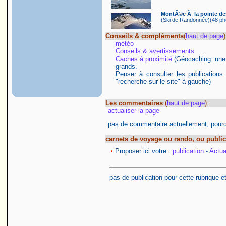
MontÃ©e Ã la pointe des
(Ski de Randonnée)(48 pho
Conseils & compléments
(
haut de page
)
météo
Conseils & avertissements
Caches à proximité
(Géocaching: une ac
grands.
Penser à consulter les publications
"recherche sur le site" à gauche)
Les commentaires
(
haut de page
):
actualiser la page
pas de commentaire actuellement, pourqu
carnets de voyage ou rando, ou public
Proposer ici votre :
publication
-
Actual
pas de publication pour cette rubrique e