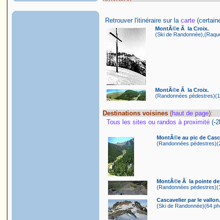
Retrouver l'itinéraire sur la
carte
(certaine
MontÃ©e Ã la Croix.
(Ski de Randonnée),(Raquet
MontÃ©e Ã la Croix.
(Randonnées pédestres)(17
Destinations voisines
(
haut de page
):
Tous les sites ou randos à proximité
(-
MontÃ©e au pic de Casca
(Randonnées pédestres)(2
MontÃ©e Ã la pointe des
(Randonnées pédestres)(1
Cascavelier par le vallon
(Ski de Randonnée)(64 pho