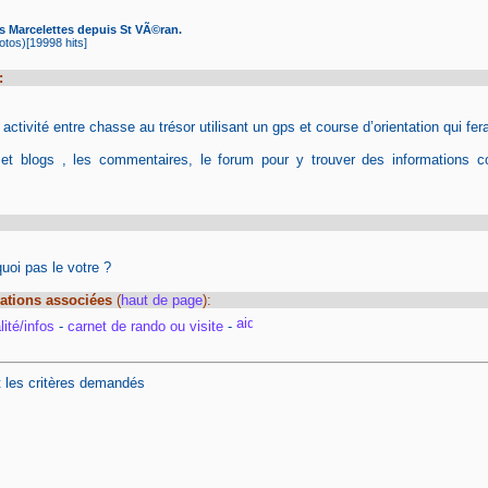
 Marcelettes depuis St VÃ©ran.
tos)[19998 hits]
:
tivité entre chasse au trésor utilisant un gps et course d’orientation qui fera
 et blogs , les commentaires, le forum pour y trouver des informations c
oi pas le votre ?
ations associées
(
haut de page
):
ité/infos
-
carnet de rando ou visite
-
t les critères demandés