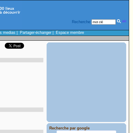
Recherche
s medias
|
Partager-échanger
|
Espace membre
Recherche par google