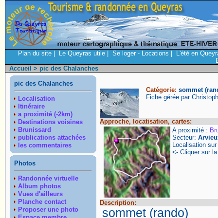
Plan du site
|
Le Queyras utile
|
Se loger - Locations
|
L'été en Queyr
Accueil
> pic des Chalanches
pic des Chalanches
Catégorie:
sommet (ran
Fiche gérée par Christop
Localisation
Itinéraire
a proximité (-2km)
Approche, locatisation, cartes:
Destinations voisines
Brunissard
A proximité :
Br
publications attachées
Secteur:
Arvieu
Localisation su
les commentaires
<- Cliquer sur la
Photos
Randonnée virtuelle
Album photos
Vues d'ailleurs
Planche contact
Description:
Proposer une photo
sommet (rando)
Espace membre