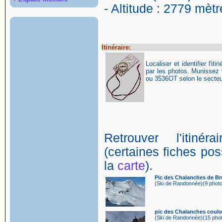
- Altitude : 2779 mètr
Itinéraire:
Localiser et identifier l'itin
par les photos. Munissez
ou 3536OT selon le secteur
Retrouver l'itin
(certaines fiches poss
la
carte
).
Pic des Chalanches de Br
(Ski de Randonnée)(9 photo
pic des Chalanches coulo
(Ski de Randonnée)(15 phot