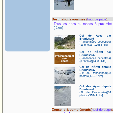
Destinations voisines
(
haut de page
):
Tous les sites ou randos à proximité
(-2km)
Col de Ayes par
Brunissard
(Randonnées pédestres)
(13 photos)[17554 hits]
Col de NÃ©al par
Brunissard.
(Randonnées pédestres)
(0 photos)[14088 hits]
Col de NÃ©al depuis
Brunissard.
(Ski de Randonnée)(38
photos)[17578 hits]
Col des Ayes depuis
Brunissard
(Ski de Randonnée)(14
photos)[15742 hits]
Conseils & compléments
(
haut de page
)
: