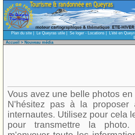
Plan du site
|
Le Queyras utile
|
Se loger - Locations
|
L'été en Queyr
Accueil
> Nouveau média
Vous avez une belle photos en r
N'hésitez pas à la proposer
internautes. Utilisez pour cela 
pour transmettre la photo
m'envoyer toute les informatio