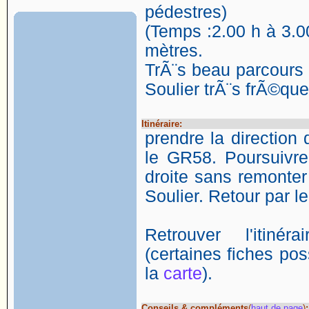
pédestres)
(Temps :2.00 h à 3.00
mètres.
TrÃ¨s beau parcours 
Soulier trÃ¨s frÃ©qu
Itinéraire:
prendre la direction 
le GR58. Poursuivre
droite sans remonter 
Soulier. Retour par 
Retrouver l'itin
(certaines fiches poss
la
carte
).
Conseils & compléments
(
haut de page
)
: