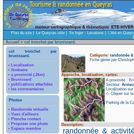
Plan du site
|
Le Queyras utile
|
Se loger - Locations
|
L'été en Queyr
Accueil
> col tronchet par brunissard.
col tronchet par
Catégorie:
randonnée & 
brunissard.
Fiche gérée par Christop
Localisation
Itinéraire
a proximité (-2km)
Approche, locatisation, cartes:
Brunissard
A proximité :
Br
publications attachées
Secteur:
Arvieu
les commentaires
Localisation su
<- Cliquer sur la
Photos
Parking de la Ca
Randonnée virtuelle
Vues d'ailleurs
Planche contact
Proposer une photo
Description:
Espace membre
randonnée & activit