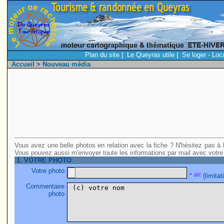
Plan du site
|
Le Queyras utile
|
Se loger - Loc
Accueil
> Nouveau média
Vous avez une belle photos en relation avec la fiche ? N'hésitez pas à l
Vous pouvez aussi m'envoyer toute les informations par mail avec votre
1. VOTRE PHOTO
Votre photo
*
(limita
Commentaire
photo