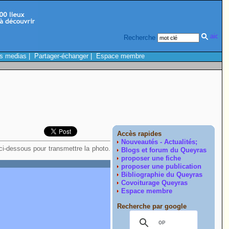
Recherche
s medias
|
Partager-échanger
|
Espace membre
Accès rapides
Nouveautés - Actualités;
 ci-dessous pour transmettre la photo.
Blogs et forum du Queyras
proposer une fiche
proposer une publication
Bibliographie du Queyras
Covoiturage Queyras
Espace membre
Recherche par google