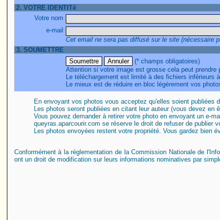
2. VOTRE IDENTITé
Votre nom
e-mail
Cet email ne sera pas diffusé sur le site (nécessaire p
3. SOUMETTRE
(* champs obligatoires)
Attention si votre image est grosse cela peut prendre
Le téléchargement est limité à des fichiers inférieurs 
Le mieux est de réduire en bloc légèrement vos photos
En envoyant vos photos vous acceptez qu'elles soient publiées 
Les photos seront publiées en citant leur auteur (vous devez en êtr
Vous pouvez demander à retirer votre photo en envoyant un e-mai
queyras.aparcourir.com se réserve le droit de refuser de publier 
Les photos envoyées restent votre propriété. Vous gardez bien 
Conformément à la réglementation de la Commission Nationale de l'Inf
ont un droit de modification sur leurs informations nominatives par simp