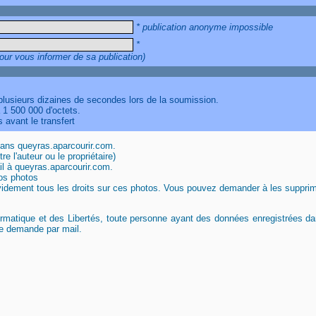
* publication anonyme impossible
*
our vous informer de sa publication)
 plusieurs dizaines de secondes lors de la soumission.
à 1 500 000 d'octets.
 avant le transfert
dans queyras.aparcourir.com.
e l'auteur ou le propriétaire)
l à queyras.aparcourir.com.
vos photos
évidement tous les droits sur ces photos. Vous pouvez demander à les suppri
ormatique et des Libertés, toute personne ayant des données enregistrées d
le demande par mail.