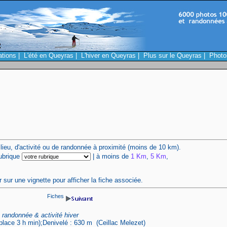
ations
|
L'été en Queyras
|
L'hiver en Queyras
|
Plus sur le Queyras
|
Photo
 lieu, d'activité ou de randonnée à proximité (moins de 10 km).
ubrique
| à moins de
1 Km
,
5 Km
,
r sur une vignette pour afficher la fiche associée.
Fiches
randonnée & activité hiver
lace 3 h min);Denivelé : 630 m (Ceillac Melezet)