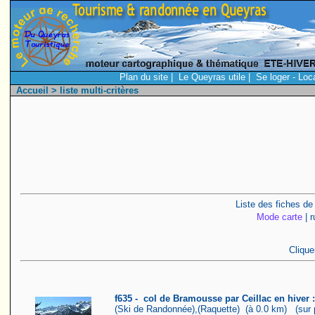
Plan du site
|
Le Queyras utile
|
Se loger - Loc
Accueil
> liste multi-critères
Liste des fiches de
Mode carte
| r
Clique
f635 - col de Bramousse par Ceillac en hiver :
(Ski de Randonnée),(Raquette) (à 0.0 km) (sur p