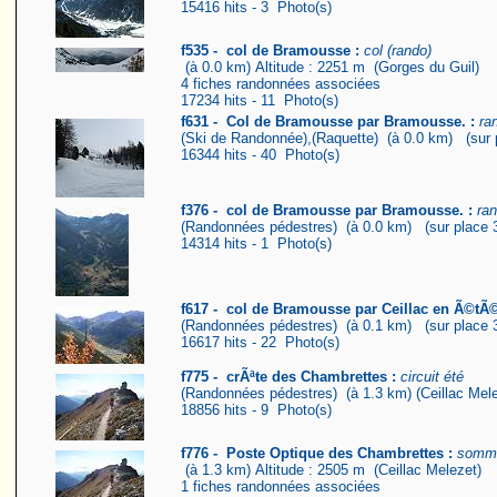
15416 hits - 3 Photo(s)
f535 - col de Bramousse :
col (rando)
(à 0.0 km) Altitude : 2251 m (Gorges du Guil)
4 fiches randonnées associées
17234 hits - 11 Photo(s)
f631 - Col de Bramousse par Bramousse. :
ra
(Ski de Randonnée),(Raquette) (à 0.0 km) (sur p
16344 hits - 40 Photo(s)
f376 - col de Bramousse par Bramousse. :
ran
(Randonnées pédestres) (à 0.0 km) (sur place 3
14314 hits - 1 Photo(s)
f617 - col de Bramousse par Ceillac en Ã©tÃ©
(Randonnées pédestres) (à 0.1 km) (sur place 3
16617 hits - 22 Photo(s)
f775 - crÃªte des Chambrettes :
circuit été
(Randonnées pédestres) (à 1.3 km) (Ceillac Mele
18856 hits - 9 Photo(s)
f776 - Poste Optique des Chambrettes :
somme
(à 1.3 km) Altitude : 2505 m (Ceillac Melezet)
1 fiches randonnées associées