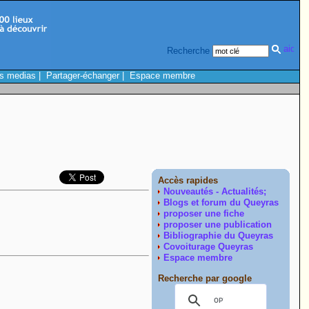
Recherche
s medias
|
Partager-échanger
|
Espace membre
Accès rapides
Nouveautés - Actualités;
Blogs et forum du Queyras
proposer une fiche
proposer une publication
Bibliographie du Queyras
Covoiturage Queyras
Espace membre
Recherche par google