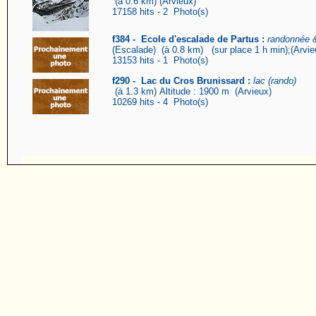
(à 0.6 km) (Arvieux)
17158 hits - 2 Photo(s)
f384 - Ecole d'escalade de Partus :
randonnée &
(Escalade) (à 0.8 km) (sur place 1 h min);(Arvie
13153 hits - 1 Photo(s)
f290 - Lac du Cros Brunissard :
lac (rando)
(à 1.3 km) Altitude : 1900 m (Arvieux)
10269 hits - 4 Photo(s)