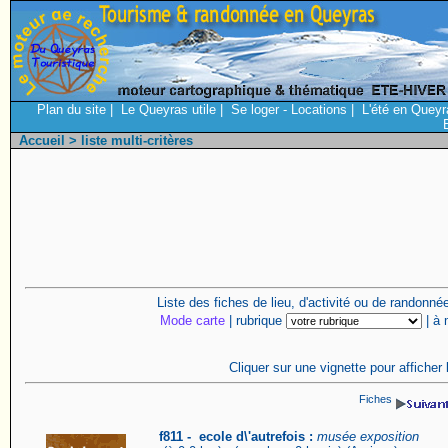
Plan du site
|
Le Queyras utile
|
Se loger - Locations
|
L'été en Queyr
Accueil
> liste multi-critères
Liste des fiches de lieu, d'activité ou de randonn
Mode carte
| rubrique
| à
Cliquer sur une vignette pour afficher 
Fiches
f811 - ecole d\'autrefois :
musée exposition