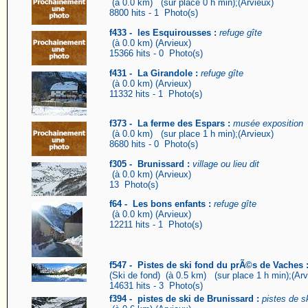
(à 0.0 km) (sur place 0 h min);(Arvieux)
8800 hits - 1 Photo(s)
f433 - les Esquirousses :
refuge gîte
(à 0.0 km) (Arvieux)
15366 hits - 0 Photo(s)
f431 - La Girandole :
refuge gîte
(à 0.0 km) (Arvieux)
11332 hits - 1 Photo(s)
f373 - La ferme des Espars :
musée exposition
(à 0.0 km) (sur place 1 h min);(Arvieux)
8680 hits - 0 Photo(s)
f305 - Brunissard :
village ou lieu dit
(à 0.0 km) (Arvieux)
13 Photo(s)
f64 - Les bons enfants :
refuge gîte
(à 0.0 km) (Arvieux)
12211 hits - 1 Photo(s)
f547 - Pistes de ski fond du prÃ©s de Vaches 
(Ski de fond) (à 0.5 km) (sur place 1 h min);(Arv
14631 hits - 3 Photo(s)
f394 - pistes de ski de Brunissard :
pistes de s