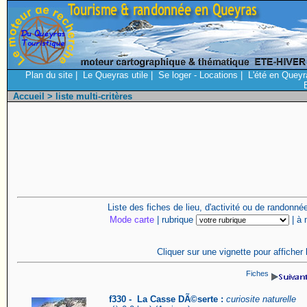
Plan du site
|
Le Queyras utile
|
Se loger - Locations
|
L'été en Queyr
Accueil
> liste multi-critères
Liste des fiches de lieu, d'activité ou de randonn
Mode carte
| rubrique
| à
Cliquer sur une vignette pour afficher 
Fiches
f330 - La Casse DÃ©serte :
curiosite naturelle