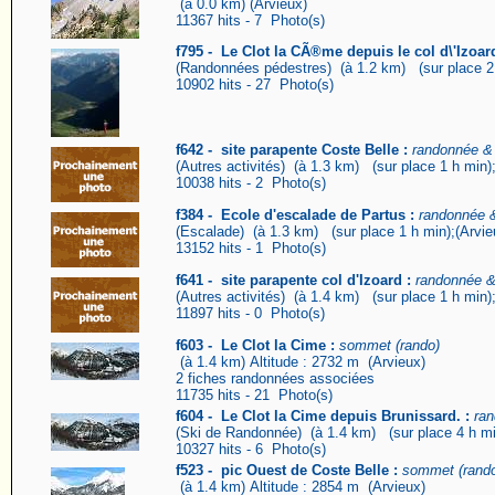
(à 0.0 km) (Arvieux)
11367 hits - 7 Photo(s)
f795 - Le Clot la CÃ®me depuis le col d\'Izoard
(Randonnées pédestres) (à 1.2 km) (sur place 2 
10902 hits - 27 Photo(s)
f642 - site parapente Coste Belle :
randonnée & 
(Autres activités) (à 1.3 km) (sur place 1 h min)
10038 hits - 2 Photo(s)
f384 - Ecole d'escalade de Partus :
randonnée &
(Escalade) (à 1.3 km) (sur place 1 h min);(Arvie
13152 hits - 1 Photo(s)
f641 - site parapente col d'Izoard :
randonnée & 
(Autres activités) (à 1.4 km) (sur place 1 h min)
11897 hits - 0 Photo(s)
f603 - Le Clot la Cime :
sommet (rando)
(à 1.4 km) Altitude : 2732 m (Arvieux)
2 fiches randonnées associées
11735 hits - 21 Photo(s)
f604 - Le Clot la Cime depuis Brunissard. :
ran
(Ski de Randonnée) (à 1.4 km) (sur place 4 h mi
10327 hits - 6 Photo(s)
f523 - pic Ouest de Coste Belle :
sommet (rand
(à 1.4 km) Altitude : 2854 m (Arvieux)