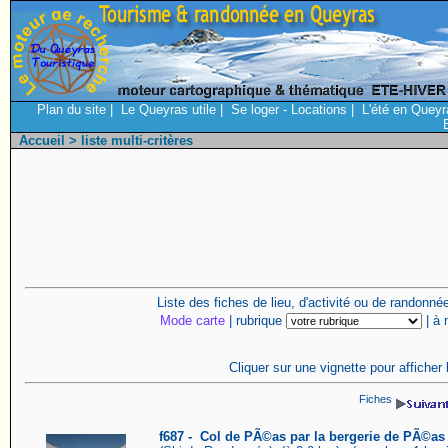
Plan du site
|
Le Queyras utile
|
Se loger - Locations
|
L'été en Queyr
Accueil
> liste multi-critères
Liste des fiches de lieu, d'activité ou de randonn
Mode carte
| rubrique
| à
Cliquer sur une vignette pour afficher 
Fiches
f687 - Col de PÃ©as par la bergerie de PÃ©as 