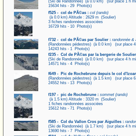
(Ski de Randonnée) (à 0.0 km) (sur place 1 h min
15634 hits - 29 Photo(s)
f525 - col de PÃ©as :
col (rando)
(à 0.0 km) Altitude : 2629 m (Soulier)
3 fiches randonnées associées
16729 hits - 10 Photo(s)
f732 - col de PÃ©as par Soulier :
randonnée & a
(Randonnées pédestres) (à 0.0 km) (sur place 4 
14243 hits - 1 Photo(s)
f235 - Col de PÃ©as par la bergerie de Soulier.
(Ski de Randonnée) (à 0.0 km) (sur place 4 h mi
14571 hits - 4 Photo(s)
f649 - Pic de Rochebrune depuis le col d'Izoar
(Randonnées pédestres) (à 1.5 km) (sur place 6 
24552 hits - 13 Photo(s)
f197 - pic de Rochebrune :
sommet (rando)
(à 1.5 km) Altitude : 3320 m (Soulier)
1 fiches randonnées associées
15612 hits - 71 Photo(s)
f585 - Col du Vallon Cros par Aiguilles :
randon
(Ski de Randonnée) (à 1.7 km) (sur place 4 h min
13690 hits - 7 Photo(s)