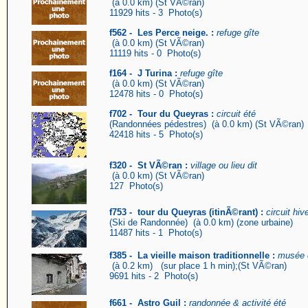
(à 0.0 km) (St VÃ©ran)
11929 hits - 3 Photo(s)
f562 - Les Perce neige. :
refuge gîte
(à 0.0 km) (St VÃ©ran)
11119 hits - 0 Photo(s)
f164 - J Turina :
refuge gîte
(à 0.0 km) (St VÃ©ran)
12478 hits - 0 Photo(s)
f702 - Tour du Queyras :
circuit été
(Randonnées pédestres) (à 0.0 km) (St VÃ©ran)
42418 hits - 5 Photo(s)
f320 - St VÃ©ran :
village ou lieu dit
(à 0.0 km) (St VÃ©ran)
127 Photo(s)
f753 - tour du Queyras (itinÃ©rant) :
circuit hiv
(Ski de Randonnée) (à 0.0 km) (zone urbaine)
11487 hits - 1 Photo(s)
f385 - La vieille maison traditionnelle :
musée 
(à 0.2 km) (sur place 1 h min);(St VÃ©ran)
9691 hits - 2 Photo(s)
f661 - Astro Guil :
randonnée & activité été