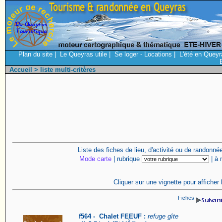
Plan du site
|
Le Queyras utile
|
Se loger - Locations
|
L'été en Queyr
Accueil
> liste multi-critères
Liste des fiches de lieu, d'activité ou de randonn
Mode carte
| rubrique
| à
Cliquer sur une vignette pour afficher 
Fiches
f564 - Chalet FEEUF :
refuge gîte