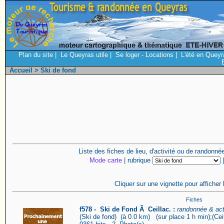
Plan du site
|
Le Queyras utile
|
Se loger - Locations
|
L'été en Queyr
Accueil
> Ski de fond
Liste des fiches de lieu, d'activité ou de randonn
Mode carte
| rubrique
Cliquer sur une vignette pour afficher 
Fiches
f578 - Ski de Fond Ã Ceillac. :
randonnée & acti
(Ski de fond) (à 0.0 km) (sur place 1 h min);(Cei