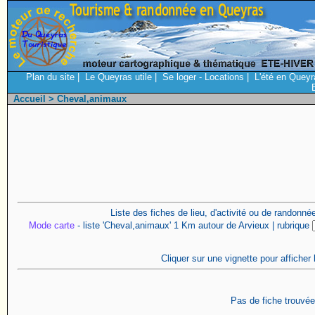
Plan du site
|
Le Queyras utile
|
Se loger - Locations
|
L'été en Queyr
Accueil
> Cheval,animaux
Liste des fiches de lieu, d'activité ou de randonn
Mode carte
- liste 'Cheval,animaux' 1 Km autour de Arvieux | rubrique
Cliquer sur une vignette pour afficher 
Pas de fiche trouvée