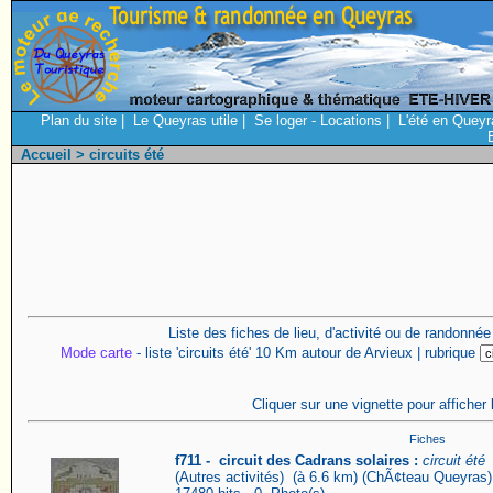
Plan du site
|
Le Queyras utile
|
Se loger - Locations
|
L'été en Queyr
Accueil
> circuits été
Liste des fiches de lieu, d'activité ou de randonné
Mode carte
- liste 'circuits été' 10 Km autour de Arvieux | rubrique
Cliquer sur une vignette pour afficher 
Fiches
f711 - circuit des Cadrans solaires :
circuit été
(Autres activités) (à 6.6 km) (ChÃ¢teau Queyras)