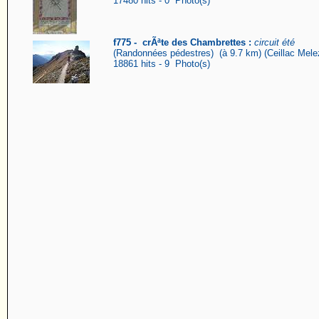
17480 hits - 0 Photo(s)
f775 - crÃªte des Chambrettes :
circuit été
(Randonnées pédestres) (à 9.7 km) (Ceillac Mele
18861 hits - 9 Photo(s)