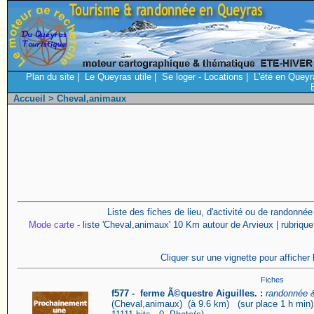
Plan du site
|
Le Queyras utile
|
Se loger - Locations
|
L'été en Queyr
Accueil
> Cheval,animaux
Liste des fiches de lieu, d'activité ou de randonné
Mode carte
- liste 'Cheval,animaux' 10 Km autour de Arvieux | rubrique
Cliquer sur une vignette pour afficher 
Fiches
f577 - ferme Ã©questre Aiguilles. :
randonnée &
(Cheval,animaux) (à 9.6 km) (sur place 1 h min);