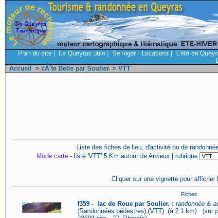
Plan du site
|
Le Queyras utile
|
Se loger - Locations
|
L'été en Queyr
Accueil
>
cÃ´te Belle par Soulier.
> VTT
Liste des fiches de lieu, d'activité ou de randonn
Mode carte
- liste 'VTT' 5 Km autour de Arvieux | rubrique
Cliquer sur une vignette pour afficher 
Fiches
f359 - lac de Roue par Soulier. :
randonnée & ac
(Randonnées pédestres),(VTT) (à 2.1 km) (sur pl