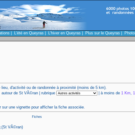
ations
|
L'été en Queyras
|
L'hiver en Queyras
|
Plus sur le Queyras
|
Photo
 lieu, d'activité ou de randonnée à proximité (moins de 5 km).
Km autour de St VÃ©ran | rubrique
| à moins de
1 Km
,
r sur une vignette pour afficher la fiche associée.
Fiches
);(St VÃ©ran)