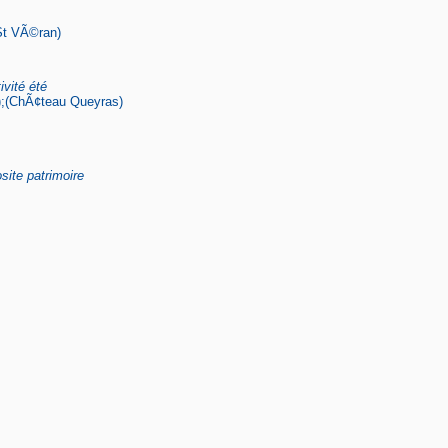
(St VÃ©ran)
vité été
n);(ChÃ¢teau Queyras)
osite patrimoire