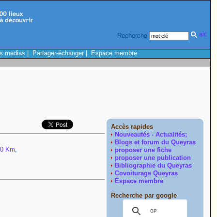
Recherche
s medias
|
Partager-échanger
|
Espace membre
Accès rapides
Nouveautés - Actualités;
Blogs et forum du Queyras
10 Km
,
proposer une fiche
proposer une publication
Bibliographie du Queyras
Covoiturage Queyras
Espace membre
Recherche par google