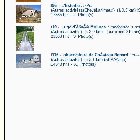
f96 - L'Estoilie :
hôtel
(Autres activités),(Cheval,animaux) (à 0.5 km) 
17385 hits - 2 Photo(s)
f10 - Luge d'Ã©tÃ© Molines. :
randonnée & acti
(Autres activités) (à 2.9 km) (sur place 0 h mi
23363 hits - 9 Photo(s)
f116 - observatoire de ChÃ¢teau Renard :
curi
(Autres activités) (à 3.1 km) (St VÃ©ran)
14543 hits - 31 Photo(s)