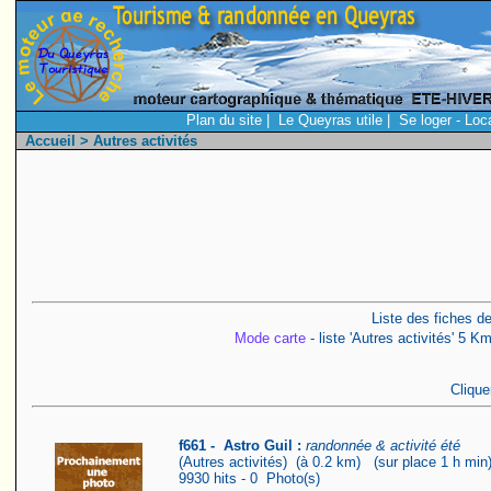
Plan du site
|
Le Queyras utile
|
Se loger - Loc
Accueil
> Autres activités
Liste des fiches de
Mode carte
- liste 'Autres activités' 5 
Clique
f661 - Astro Guil :
randonnée & activité été
(Autres activités) (à 0.2 km) (sur place 1 h min
9930 hits - 0 Photo(s)