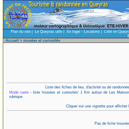
Plan du site
|
Le Queyras utile
|
Se loger - Locations
|
L'été en Queyr
Accueil
> musées et curiosités
Liste des fiches de lieu, d'activité ou de randonn
Mode carte
- liste 'musées et curiosités' 1 Km autour de Les Maison
rubrique
Cliquer sur une vignette pour afficher 
Pas de fiche trouvée