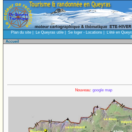
Plan du site
|
Le Queyras utile
|
Se loger - Locations
|
L'été en Queyr
Accueil
Nouveau
:
google map