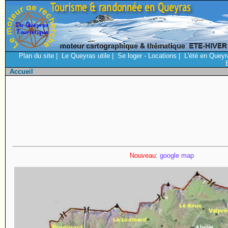
Plan du site
|
Le Queyras utile
|
Se loger - Locations
|
L'été en Queyr
Accueil
Nouveau
:
google map