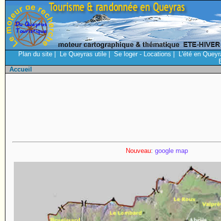
Plan du site
|
Le Queyras utile
|
Se loger - Locations
|
L'été en Queyr
Accueil
Nouveau
:
google map