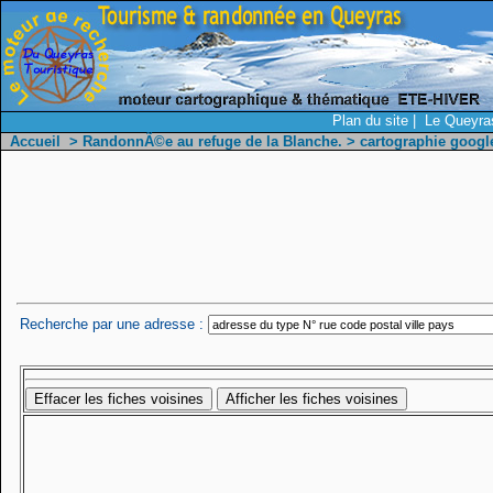
Plan du site
|
Le Queyras
Accueil
>
RandonnÃ©e au refuge de la Blanche.
> cartographie goog
Recherche par une adresse :