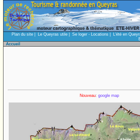
Plan du site
|
Le Queyras utile
|
Se loger - Locations
|
L'été en Queyr
Accueil
Nouveau
:
google map