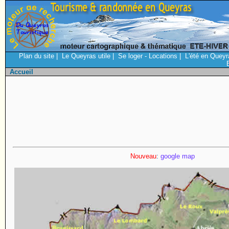
Plan du site
|
Le Queyras utile
|
Se loger - Locations
|
L'été en Queyr
Accueil
Nouveau
:
google map