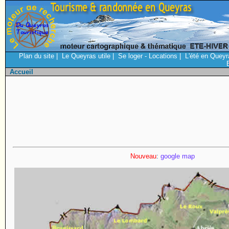
Plan du site
|
Le Queyras utile
|
Se loger - Locations
|
L'été en Queyr
Accueil
Nouveau
:
google map