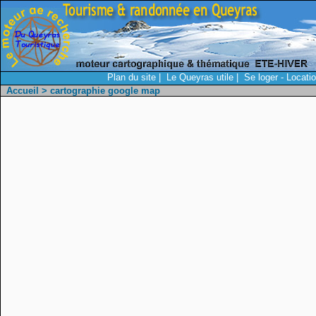
Plan du site
|
Le Queyras utile
|
Se loger - Locati
Accueil
> cartographie google map