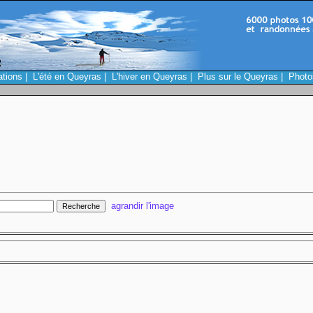
ations
|
L'été en Queyras
|
L'hiver en Queyras
|
Plus sur le Queyras
|
Photo
agrandir l'image