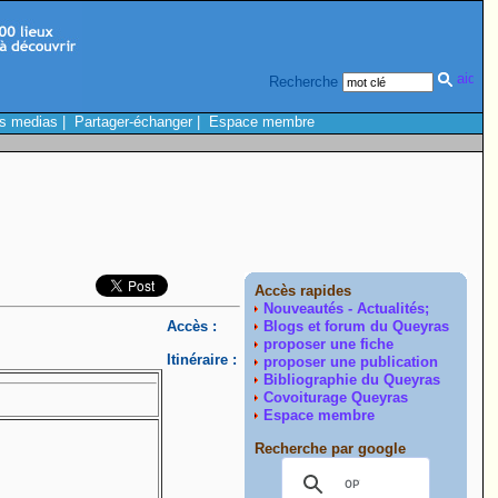
Recherche
s medias
|
Partager-échanger
|
Espace membre
Accès rapides
Nouveautés - Actualités;
Accès :
Blogs et forum du Queyras
proposer une fiche
Itinéraire :
proposer une publication
Bibliographie du Queyras
Covoiturage Queyras
Espace membre
Recherche par google