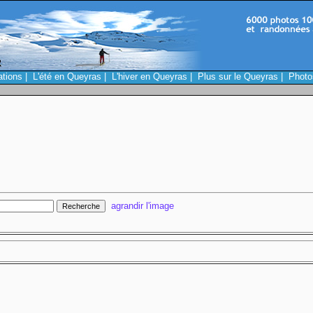
ations
|
L'été en Queyras
|
L'hiver en Queyras
|
Plus sur le Queyras
|
Photo
agrandir l'image