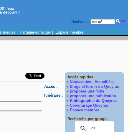
Recherche
s medias
|
Partager-échanger
|
Espace membre
Accès rapides
Nouveautés - Actualités;
Accès :
Blogs et forum du Queyras
proposer une fiche
Itinéraire :
proposer une publication
Bibliographie du Queyras
Covoiturage Queyras
Espace membre
Recherche par google