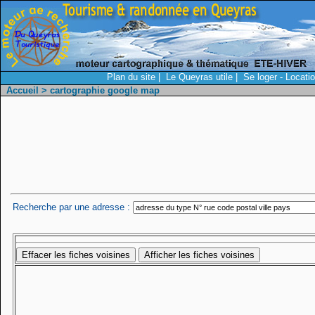
Plan du site
|
Le Queyras utile
|
Se loger - Locati
Accueil
> cartographie google map
Recherche par une adresse :