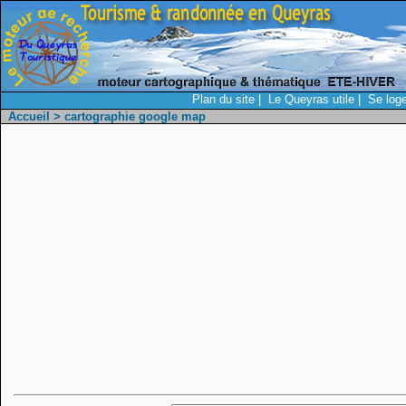
Plan du site
|
Le Queyras utile
|
Se loge
Accueil
> cartographie google map