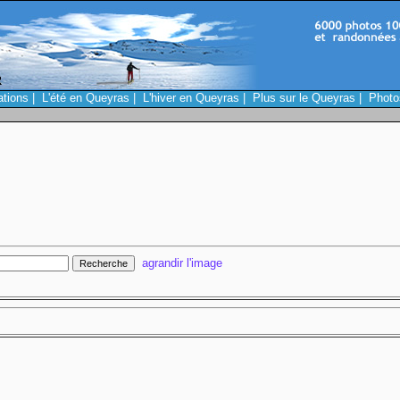
ations
|
L'été en Queyras
|
L'hiver en Queyras
|
Plus sur le Queyras
|
Photo
agrandir l'image