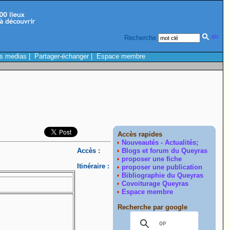
Recherche
s medias
|
Partager-échanger
|
Espace membre
Accès rapides
Nouveautés - Actualités;
Accès :
Blogs et forum du Queyras
proposer une fiche
Itinéraire :
proposer une publication
Bibliographie du Queyras
Covoiturage Queyras
Espace membre
Recherche par google