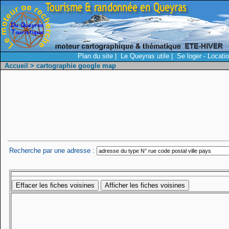
Plan du site
|
Le Queyras utile
|
Se loger - Locati
Accueil
> cartographie google map
Recherche par une adresse :