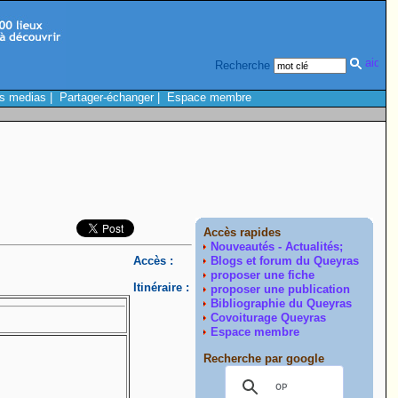
Recherche
s medias
|
Partager-échanger
|
Espace membre
Accès rapides
Nouveautés - Actualités;
Accès :
Blogs et forum du Queyras
proposer une fiche
Itinéraire :
proposer une publication
Bibliographie du Queyras
Covoiturage Queyras
Espace membre
Recherche par google