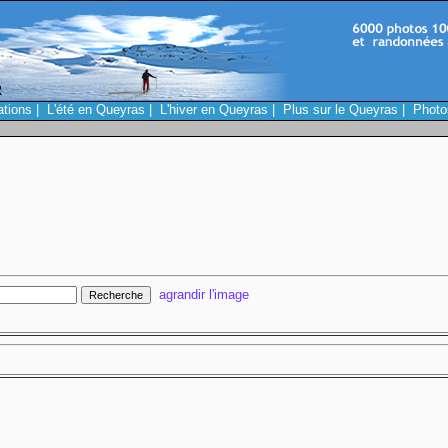
ations
|
L'été en Queyras
|
L'hiver en Queyras
|
Plus sur le Queyras
|
Photo
agrandir l'image