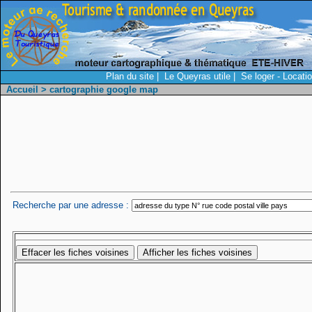
Plan du site
|
Le Queyras utile
|
Se loger - Locati
Accueil
> cartographie google map
Recherche par une adresse :