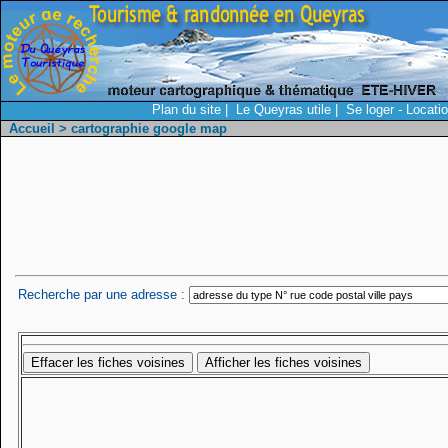
Plan du site
|
Le Queyras utile
|
Se loger - Locati
Accueil
> cartographie google map
Recherche par une adresse :