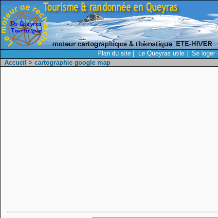
Plan du site
|
Le Queyras utile
|
Se loger 
Accueil
> cartographie google map