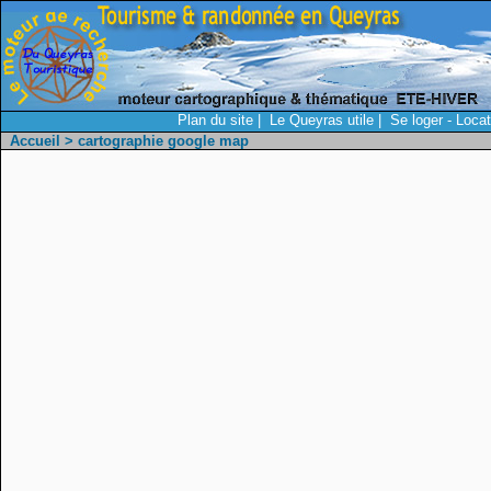
Plan du site
|
Le Queyras utile
|
Se loger - Loca
Accueil
> cartographie google map