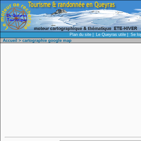
Plan du site
|
Le Queyras utile
|
Se lo
Accueil
> cartographie google map