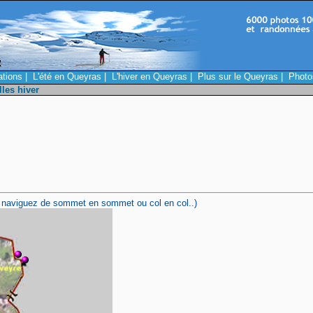
ations
|
L'été en Queyras
|
L'hiver en Queyras
|
Plus sur le Queyras
|
Photo
lles hiver
uis naviguez de sommet en sommet ou col en col..)