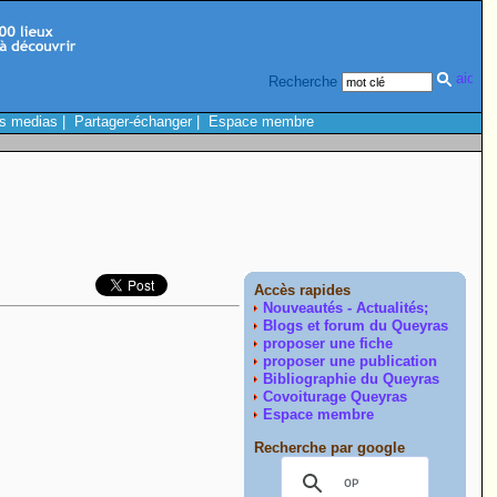
Recherche
s medias
|
Partager-échanger
|
Espace membre
Accès rapides
Nouveautés - Actualités;
Blogs et forum du Queyras
proposer une fiche
proposer une publication
Bibliographie du Queyras
Covoiturage Queyras
Espace membre
Recherche par google