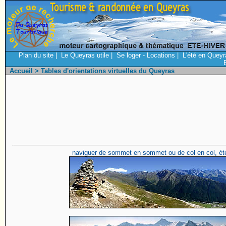
Plan du site
|
Le Queyras utile
|
Se loger - Locations
|
L'été en Queyr
Accueil
> Tables d'orientations virtuelles du Queyras
naviguer de sommet en sommet ou de col en col, ét