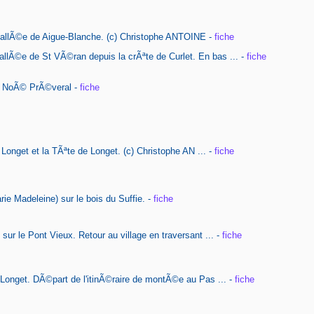
allÃ©e de Aigue-Blanche. (c) Christophe ANTOINE -
fiche
lÃ©e de St VÃ©ran depuis la crÃªte de Curlet. En bas ... -
fiche
c) NoÃ© PrÃ©veral -
fiche
 Longet et la TÃªte de Longet. (c) Christophe AN ... -
fiche
ie Madeleine) sur le bois du Suffie. -
fiche
sur le Pont Vieux. Retour au village en traversant ... -
fiche
 Longet. DÃ©part de l'itinÃ©raire de montÃ©e au Pas ... -
fiche