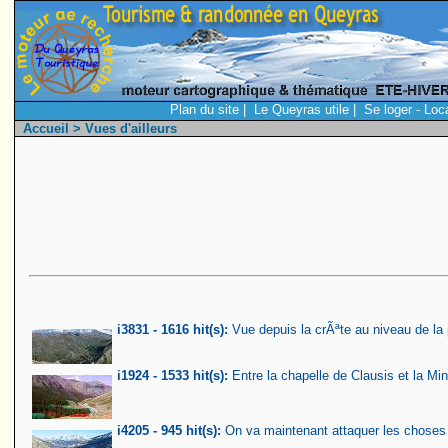
Plan du site
|
Le Queyras utile
|
Se loger - Loc
Accueil
> Vues d'ailleurs
i3831 - 1616 hit(s):
Vue depuis la crÃªte au niveau de la 
i1924 - 1533 hit(s):
Entre la chapelle de Clausis et la Min
i4205 - 945 hit(s):
On va maintenant attaquer les choses 