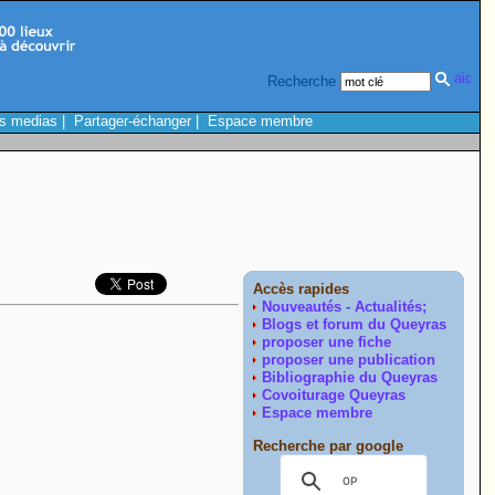
Recherche
s medias
|
Partager-échanger
|
Espace membre
Accès rapides
Nouveautés - Actualités;
Blogs et forum du Queyras
proposer une fiche
proposer une publication
Bibliographie du Queyras
Covoiturage Queyras
Espace membre
Recherche par google