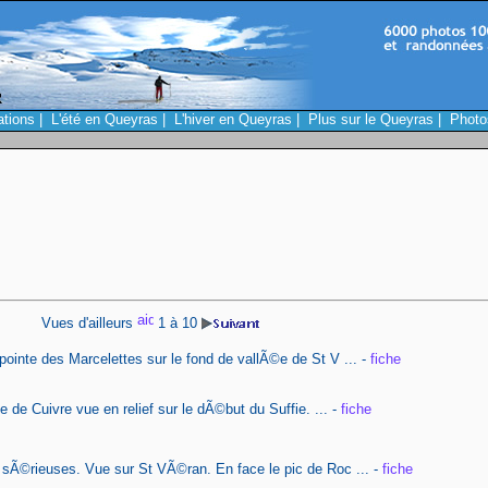
ations
|
L'été en Queyras
|
L'hiver en Queyras
|
Plus sur le Queyras
|
Photo
Vues d'ailleurs
1 à 10
pointe des Marcelettes sur le fond de vallÃ©e de St V ... -
fiche
e de Cuivre vue en relief sur le dÃ©but du Suffie. ... -
fiche
sÃ©rieuses. Vue sur St VÃ©ran. En face le pic de Roc ... -
fiche